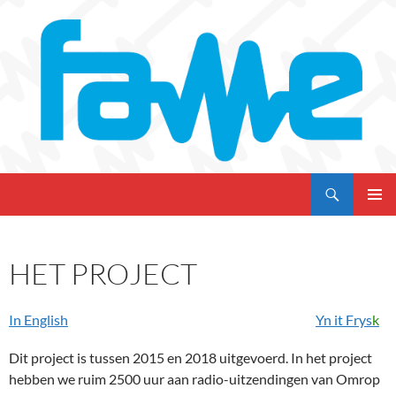
Skip
to
content
Search
My CMS
PRIMAR
MENU
HET PROJECT
In English
Yn it Frys
k
Dit project is tussen 2015 en 2018 uitgevoerd. In het project
hebben we ruim 2500 uur aan radio-uitzendingen van Omrop